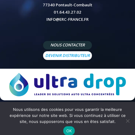
77340 Pontault-Combault
01.64.43.27.02
INFO@ERC-FRANCE.FR
NOUS CONTACTER
DEVENIR DISTRIBUTEUR
Nous utilisons des cookies pour vous garantir la meilleure
© 2026 - Site réalisé par
Peppermint Agency
-
Mentions légales
-
Politique de confidentialité
-
Conditions
expérience sur notre site web. Si vous continuez à utiliser ce
générales de vente
site, nous supposerons que vous en êtes satisfait.
OK