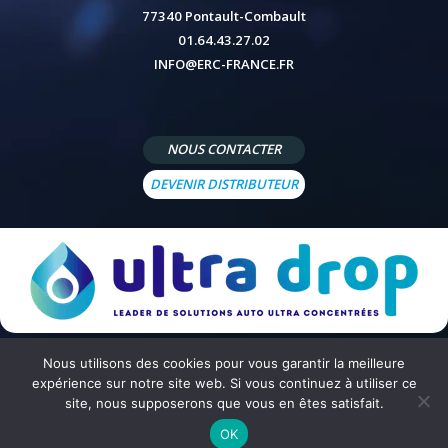
77340 Pontault-Combault
01.64.43.27.02
INFO@ERC-FRANCE.FR
NOUS CONTACTER
DEVENIR DISTRIBUTEUR
Nous utilisons des cookies pour vous garantir la meilleure
© 2026 - Site réalisé par
Peppermint Agency
-
Mentions légales
-
Politique de confidentialité
-
Conditions
expérience sur notre site web. Si vous continuez à utiliser ce
générales de vente
site, nous supposerons que vous en êtes satisfait.
OK