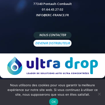
77340 Pontault-Combault
01.64.43.27.02
INFO@ERC-FRANCE.FR
NOUS CONTACTER
DEVENIR DISTRIBUTEUR
Nous utilisons des cookies pour vous garantir la meilleure
© 2026 - Site réalisé par
Peppermint Agency
-
Mentions légales
-
Politique de confidentialité
-
Conditions
expérience sur notre site web. Si vous continuez à utiliser ce
générales de vente
site, nous supposerons que vous en êtes satisfait.
OK