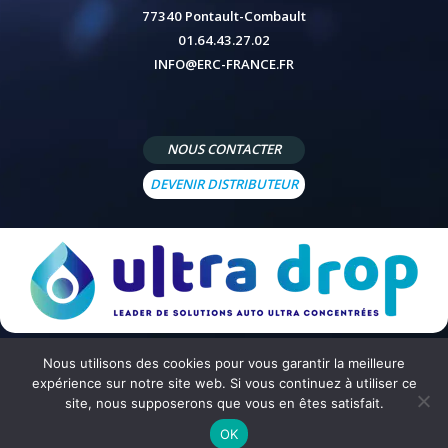
77340 Pontault-Combault
01.64.43.27.02
INFO@ERC-FRANCE.FR
NOUS CONTACTER
DEVENIR DISTRIBUTEUR
Nous utilisons des cookies pour vous garantir la meilleure
© 2026 - Site réalisé par
Peppermint Agency
-
Mentions légales
-
Politique de confidentialité
-
Conditions
expérience sur notre site web. Si vous continuez à utiliser ce
générales de vente
site, nous supposerons que vous en êtes satisfait.
OK