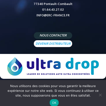
77340 Pontault-Combault
01.64.43.27.02
INFO@ERC-FRANCE.FR
NOUS CONTACTER
DEVENIR DISTRIBUTEUR
Nous utilisons des cookies pour vous garantir la meilleure
© 2026 - Site réalisé par
Peppermint Agency
-
Mentions légales
-
Politique de confidentialité
-
Conditions
expérience sur notre site web. Si vous continuez à utiliser ce
générales de vente
site, nous supposerons que vous en êtes satisfait.
OK