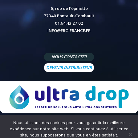
6, rue de l'épinette
77340 Pontault-Combault
01.64.43.27.02
INFO@ERC-FRANCE.FR
NOUS CONTACTER
DEVENIR DISTRIBUTEUR
Nous utilisons des cookies pour vous garantir la meilleure
© 2026 - Site réalisé par
Peppermint Agency
-
Mentions légales
-
Politique de confidentialité
-
Conditions
expérience sur notre site web. Si vous continuez à utiliser ce
générales de vente
site, nous supposerons que vous en êtes satisfait.