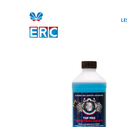
Aller
au
contenu
LE