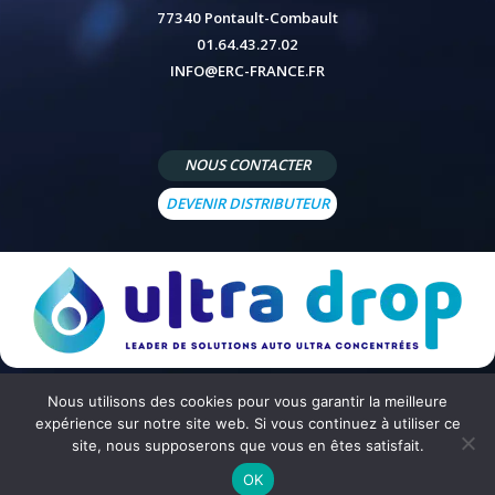
77340 Pontault-Combault
01.64.43.27.02
INFO@ERC-FRANCE.FR
NOUS CONTACTER
DEVENIR DISTRIBUTEUR
Nous utilisons des cookies pour vous garantir la meilleure
© 2026 - Site réalisé par
Peppermint Agency
-
Mentions légales
-
Politique de confidentialité
-
Conditions
expérience sur notre site web. Si vous continuez à utiliser ce
générales de vente
site, nous supposerons que vous en êtes satisfait.
OK