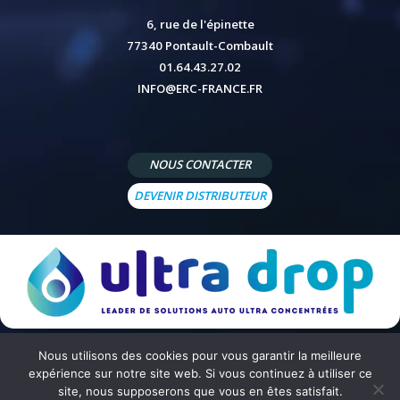
6, rue de l'épinette
77340 Pontault-Combault
01.64.43.27.02
INFO@ERC-FRANCE.FR
NOUS CONTACTER
DEVENIR DISTRIBUTEUR
Nous utilisons des cookies pour vous garantir la meilleure
© 2026 - Site réalisé par
Peppermint Agency
-
Mentions légales
-
Politique de confidentialité
-
Conditions
expérience sur notre site web. Si vous continuez à utiliser ce
générales de vente
site, nous supposerons que vous en êtes satisfait.