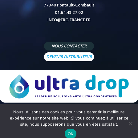
77340 Pontault-Combault
01.64.43.27.02
INFO@ERC-FRANCE.FR
NOUS CONTACTER
DEVENIR DISTRIBUTEUR
Nous utilisons des cookies pour vous garantir la meilleure
© 2026 - Site réalisé par
Peppermint Agency
-
Mentions légales
-
Politique de confidentialité
-
Conditions
expérience sur notre site web. Si vous continuez à utiliser ce
générales de vente
site, nous supposerons que vous en êtes satisfait.
OK