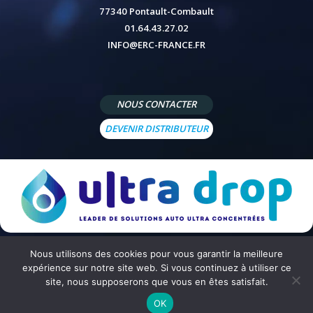
77340 Pontault-Combault
01.64.43.27.02
INFO@ERC-FRANCE.FR
NOUS CONTACTER
DEVENIR DISTRIBUTEUR
Nous utilisons des cookies pour vous garantir la meilleure
© 2026 - Site réalisé par
Peppermint Agency
-
Mentions légales
-
Politique de confidentialité
-
Conditions
expérience sur notre site web. Si vous continuez à utiliser ce
générales de vente
site, nous supposerons que vous en êtes satisfait.
OK