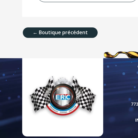
←
Boutique précédent
77
I