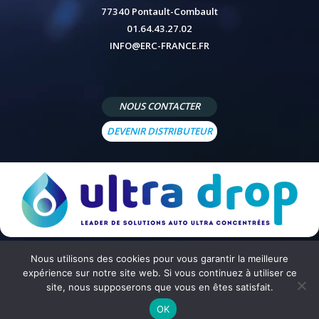
77340 Pontault-Combault
01.64.43.27.02
INFO@ERC-FRANCE.FR
NOUS CONTACTER
DEVENIR DISTRIBUTEUR
Nous utilisons des cookies pour vous garantir la meilleure
© 2026 - Site réalisé par
Peppermint Agency
-
Mentions légales
-
Politique de confidentialité
-
Conditions
expérience sur notre site web. Si vous continuez à utiliser ce
générales de vente
site, nous supposerons que vous en êtes satisfait.
OK