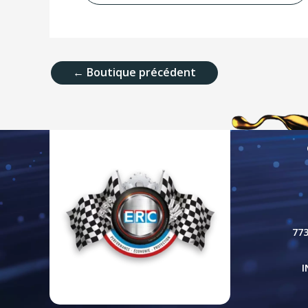
←
Boutique précédent
77
I