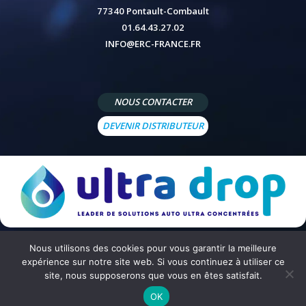
77340 Pontault-Combault
01.64.43.27.02
INFO@ERC-FRANCE.FR
NOUS CONTACTER
DEVENIR DISTRIBUTEUR
Nous utilisons des cookies pour vous garantir la meilleure
© 2026 - Site réalisé par
Peppermint Agency
-
Mentions légales
-
Politique de confidentialité
-
Conditions
expérience sur notre site web. Si vous continuez à utiliser ce
générales de vente
site, nous supposerons que vous en êtes satisfait.
OK