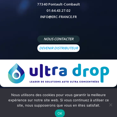
77340 Pontault-Combault
01.64.43.27.02
INFO@ERC-FRANCE.FR
NOUS CONTACTER
DEVENIR DISTRIBUTEUR
Nous utilisons des cookies pour vous garantir la meilleure
© 2026 - Site réalisé par
Peppermint Agency
-
Mentions légales
-
Politique de confidentialité
-
Conditions
expérience sur notre site web. Si vous continuez à utiliser ce
générales de vente
site, nous supposerons que vous en êtes satisfait.
OK