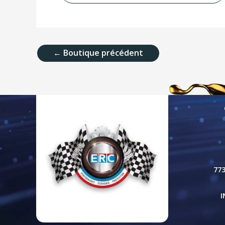
←
Boutique précédent
77
I