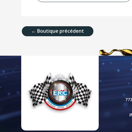
←
Boutique précédent
77
I