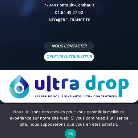
77340 Pontault-Combault
01.64.43.27.02
INFO@ERC-FRANCE.FR
NOUS CONTACTER
DEVENIR DISTRIBUTEUR
Nous utilisons des cookies pour vous garantir la meilleure
© 2026 - Site réalisé par
Peppermint Agency
-
Mentions légales
-
Politique de confidentialité
-
Conditions
expérience sur notre site web. Si vous continuez à utiliser ce
générales de vente
site, nous supposerons que vous en êtes satisfait.
OK