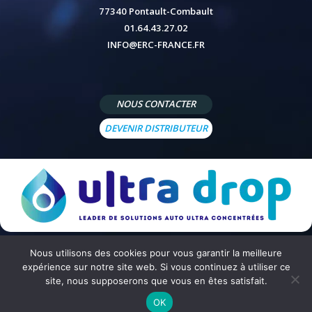
77340 Pontault-Combault
01.64.43.27.02
INFO@ERC-FRANCE.FR
NOUS CONTACTER
DEVENIR DISTRIBUTEUR
Nous utilisons des cookies pour vous garantir la meilleure
© 2026 - Site réalisé par
Peppermint Agency
-
Mentions légales
-
Politique de confidentialité
-
Conditions
expérience sur notre site web. Si vous continuez à utiliser ce
générales de vente
site, nous supposerons que vous en êtes satisfait.
OK