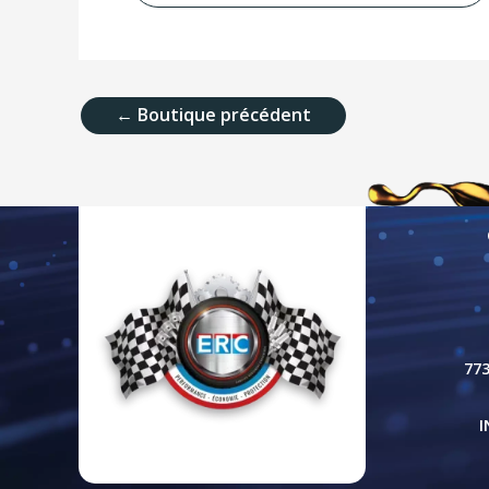
←
Boutique précédent
77
I