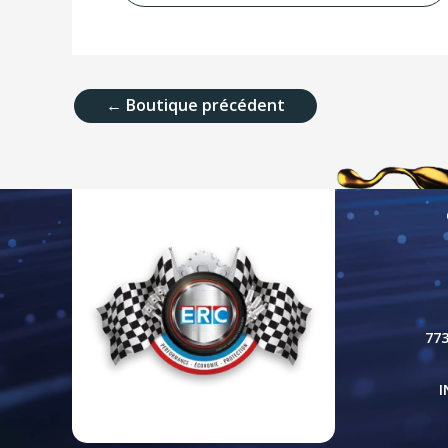
←
Boutique précédent
77
I