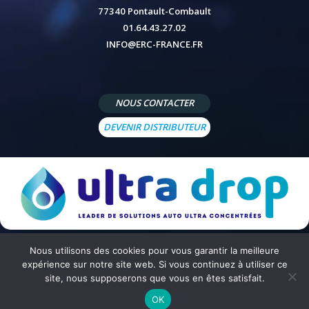
77340 Pontault-Combault
01.64.43.27.02
INFO@ERC-FRANCE.FR
NOUS CONTACTER
DEVENIR DISTRIBUTEUR
Nous utilisons des cookies pour vous garantir la meilleure
© 2026 - Site réalisé par
Peppermint Agency
-
Mentions légales
-
Politique de confidentialité
-
Conditions
expérience sur notre site web. Si vous continuez à utiliser ce
générales de vente
site, nous supposerons que vous en êtes satisfait.
OK