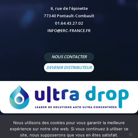
6, rue de l'épinette
77340 Pontault-Combault
01.64.43.27.02
INFO@ERC-FRANCE.FR
NOUS CONTACTER
DEVENIR DISTRIBUTEUR
Nous utilisons des cookies pour vous garantir la meilleure
© 2026 - Site réalisé par
Peppermint Agency
-
Mentions légales
-
Politique de confidentialité
-
Conditions
expérience sur notre site web. Si vous continuez à utiliser ce
générales de vente
site, nous supposerons que vous en êtes satisfait.