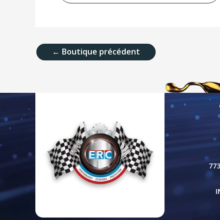
←
Boutique précédent
77
I