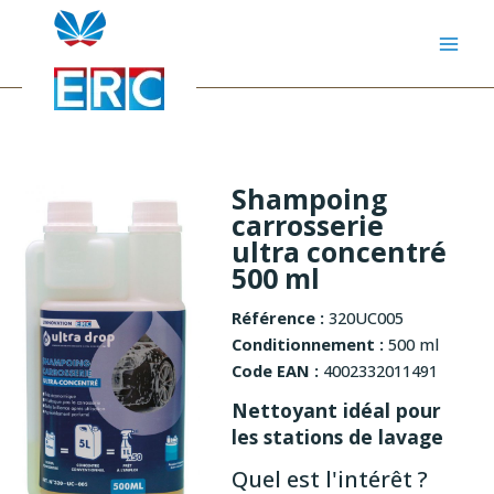
Aller
au
contenu
Shampoing
carrosserie
ultra concentré
500 ml
Référence :
320UC005
Conditionnement :
500 ml
Code EAN :
4002332011491
Nettoyant idéal pour
les stations de lavage
Quel est l'intérêt ?