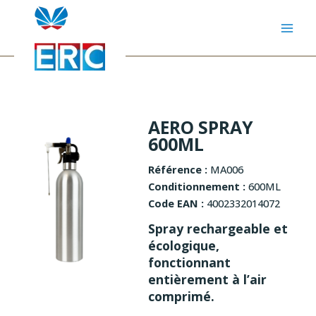
Aller
au
contenu
AERO SPRAY
600ML
Référence :
MA006
Conditionnement :
600ML
Code EAN :
4002332014072
Spray rechargeable et
écologique,
fonctionnant
entièrement à l’air
comprimé.