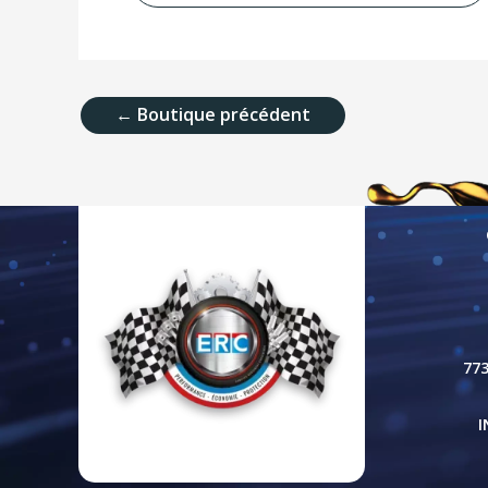
←
Boutique précédent
77
I