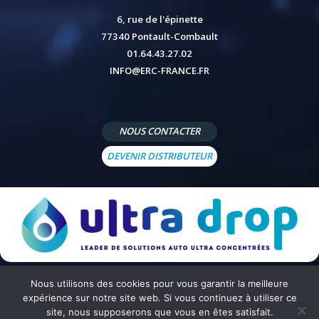
6, rue de l'épinette
77340 Pontault-Combault
01.64.43.27.02
INFO@ERC-FRANCE.FR
NOUS CONTACTER
DEVENIR DISTRIBUTEUR
Nous utilisons des cookies pour vous garantir la meilleure
© 2026 - Site réalisé par
Peppermint Agency
-
Mentions légales
-
Politique de confidentialité
-
Conditions
expérience sur notre site web. Si vous continuez à utiliser ce
générales de vente
site, nous supposerons que vous en êtes satisfait.