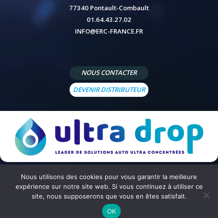
77340 Pontault-Combault
01.64.43.27.02
INFO@ERC-FRANCE.FR
NOUS CONTACTER
DEVENIR DISTRIBUTEUR
Nous utilisons des cookies pour vous garantir la meilleure
© 2026 - Site réalisé par
Peppermint Agency
-
Mentions légales
-
Politique de confidentialité
-
Conditions
expérience sur notre site web. Si vous continuez à utiliser ce
générales de vente
site, nous supposerons que vous en êtes satisfait.
OK