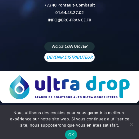
77340 Pontault-Combault
01.64.43.27.02
INFO@ERC-FRANCE.FR
NOUS CONTACTER
DEVENIR DISTRIBUTEUR
Nous utilisons des cookies pour vous garantir la meilleure
© 2026 - Site réalisé par
Peppermint Agency
-
Mentions légales
-
Politique de confidentialité
-
Conditions
expérience sur notre site web. Si vous continuez à utiliser ce
générales de vente
site, nous supposerons que vous en êtes satisfait.
OK