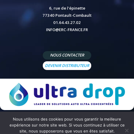
6, rue de l'épinette
77340 Pontault-Combault
01.64.43.27.02
INFO@ERC-FRANCE.FR
NOUS CONTACTER
DEVENIR DISTRIBUTEUR
Nous utilisons des cookies pour vous garantir la meilleure
© 2026 - Site réalisé par
Peppermint Agency
-
Mentions légales
-
Politique de confidentialité
-
Conditions
expérience sur notre site web. Si vous continuez à utiliser ce
générales de vente
site, nous supposerons que vous en êtes satisfait.