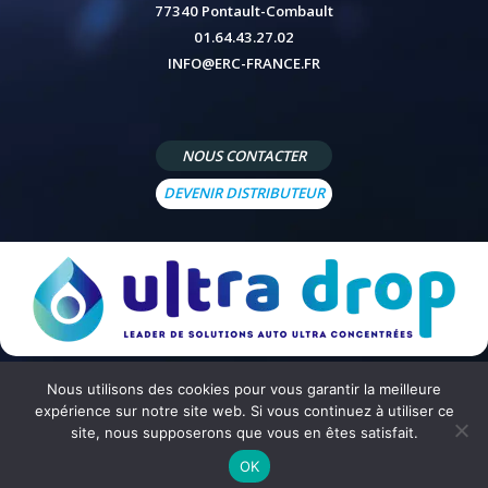
77340 Pontault-Combault
01.64.43.27.02
INFO@ERC-FRANCE.FR
NOUS CONTACTER
DEVENIR DISTRIBUTEUR
Nous utilisons des cookies pour vous garantir la meilleure
© 2026 - Site réalisé par
Peppermint Agency
-
Mentions légales
-
Politique de confidentialité
-
Conditions
expérience sur notre site web. Si vous continuez à utiliser ce
générales de vente
site, nous supposerons que vous en êtes satisfait.
OK